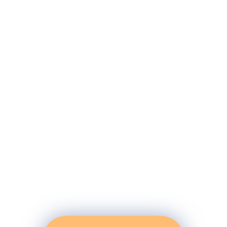
Wir nehmen
uns Zeit für Sie
und Ihre
Gesundheit
In meiner Ordination in Traiskirchen-
Möllersdorf biete ich Ihnen Leistungen von der
Gesundheitsvorsorge bis zur Schmerztherapie
an, um Ihr Wohlbefinden zu unterstützen.