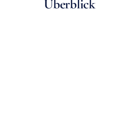
Überblick
Kassen-Leistungen
Blutabnahme
Blutdruck-Einstellungen
Covid-19 Antigen-Test bei
Symptomen
Diabetes-Einstellungen
EKG
Harn- und Stuhl-Untersuchung
inklusive Befundbesprechung