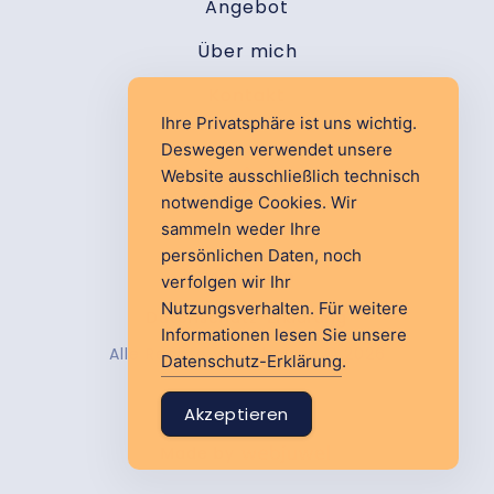
Angebot
Über mich
Kontakt
Ihre Privatsphäre ist uns wichtig.
Deswegen verwendet unsere
Website ausschließlich technisch
notwendige Cookies. Wir
sammeln weder Ihre
persönlichen Daten, noch
Impressum
verfolgen wir Ihr
Nutzungsverhalten. Für weitere
Datenschutz-Erklärung
Informationen lesen Sie unsere
Alle Rechte vorbehalten © 2026
Datenschutz-Erklärung
.
Akzeptieren
Made by